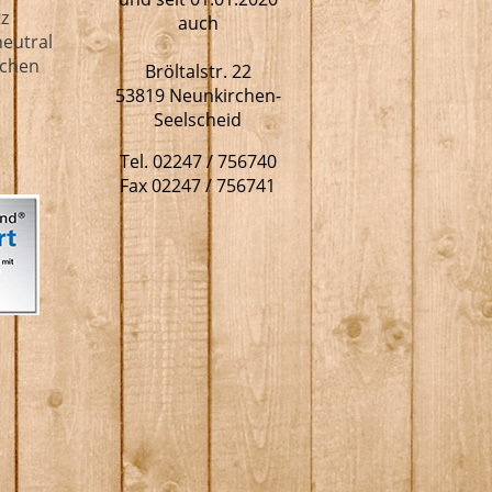
tz
auch
eutral
lichen
Bröltalstr. 22
53819 Neunkirchen-
Seelscheid
Tel. 02247 / 756740
Fax 02247 / 756741