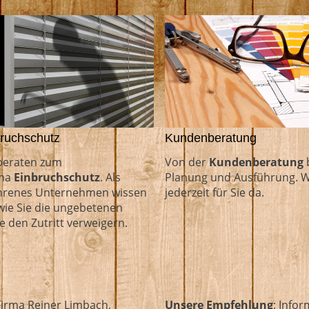
ruchschutz
Kundenberatung
beraten zum
Von der
Kundenberatung
b
ma
Einbruchschutz
. Als
Planung und Ausführung. W
hrenes Unternehmen wissen
jederzeit für Sie da.
 wie Sie die ungebetenen
e den Zutritt verweigern.
Firma Reiner Limbach,
Unsere Empfehlung
: Info