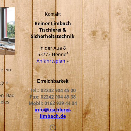
Kontakt
Reiner Limbach
Tischlerei &
Sicherheitstechnik
In der Aue 8
53773 Hennef
Anfahrtsplan
»
e ein
Erreichbarkeit
igen
Tel.: 02242 904 45 00
n, Bad
Fax: 02242 904 49 38
ieles
Mobil: 0162 939 44 04
info@tischlerei-
limbach.de