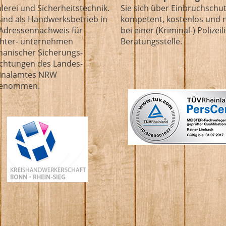
hlerei und Sicherheitstechnik.
Sie sich über Einbruchschu
sind als Hand­werks­betrieb in
kompetent, kostenlos und n
Adressennachweis für
bei einer (Kriminal-) Polizei
chter- unternehmen
Beratungsstelle.
anischer Sicherungs-
ichtungen des Landes­
inal­amtes NRW
genommen.