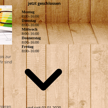
jetzt geschlossen
Montag
8
:
00
–
16
:
00
Dienstag
8
:
00
–
16
:
00
Mittwoch
8
:
00
–
16
:
00
Donnerstag
8
:
00
–
16
:
00
Freitag
8
:
00
–
16
:
00
is zur
ir sind
rmieren
und seit 01.01.2020