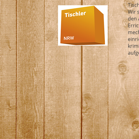
Tisc
Wir 
den 
Erri
mech
einr
krim
auf