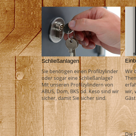
Einb
Schließanlagen
Wir 
Sie benötigen einen Profilzylinder
The
oder sogar eine Schließanlage?
erfa
Mit unseren Profilzylindern von
wir,
ABUS, Dom, BKS od. Keso sind wir
Gäst
sicher, damit Sie sicher sind.
Die 