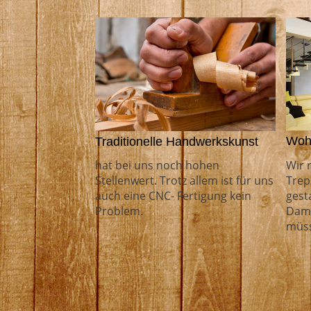
Woh
Traditionelle Handwerkskunst
Wir 
hat bei uns noch hohen
Trep
Stellenwert. Trotz allem ist für uns
gest
auch eine CNC- Fertigung kein
Dami
Problem.
müs