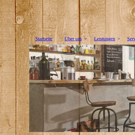
Reiner Limbach Tischlerei &amp; Sicherheitstec
Bitte fügen Sie hier Ihren Webseiten-Titel ein.
Startseite
Über uns
Leistungen
Ser