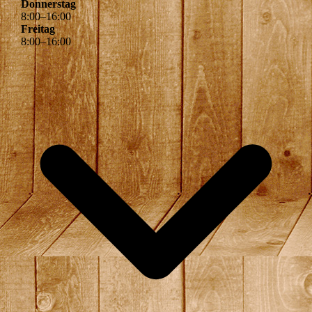
Donnerstag
8
:
00
–
16
:
00
Freitag
8
:
00
–
16
:
00