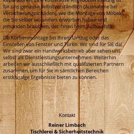
Reparaturen. Eine kostenlose Angebotserstellung ist
für uns genauso selbstverständlich (Ausnahme bei
Versicherungs­schäden), wie die Montage von Möbeln,
die Sie selber wo anders erworben haben und
jemanden brauchen, der Ihnen beim Aufbau hilft.
Ob Küchenmontage bei Ihrem Umzug oder das
Einstellen von Fenster und Türen. Wir sind für SIE da!
Wir sind zwar ein Handwerksbetrieb aber sehen uns
selbst als Dienstleistungsunternehmen. Weiterhin
arbeiten wir ausschließlich mit qualifizierten Partnern
zusammen, um für Sie in sämtlichen Bereichen
erstklassige Ergebnisse bieten zu können.
Kontakt
Reiner Limbach
Tischlerei & Sicherheitstechnik