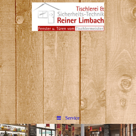
Reiner Limbach Tischlerei
&amp; Sicherheitstechnik in
Hennef
Bitte fügen Sie hier Ihren Webseiten-
Titel ein.
Service