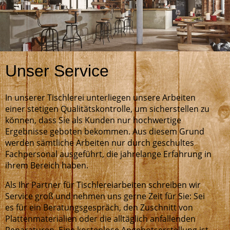
Unser Service
In unserer Tischlerei unterliegen unsere Arbeiten
einer stetigen Qualitätskontrolle, um sicherstellen zu
können, dass Sie als Kunden nur hochwertige
Ergebnisse geboten bekommen. Aus diesem Grund
werden sämtliche Arbeiten nur durch geschultes
Fachpersonal ausgeführt, die jahrelange Erfahrung in
ihrem Bereich haben.
Als Ihr Partner für Tischlereiarbeiten schreiben wir
Service groß und nehmen uns gerne Zeit für Sie: Sei
es für ein Beratungs­gespräch, den Zuschnitt von
Plattenmaterialien oder die alltäglich anfallenden