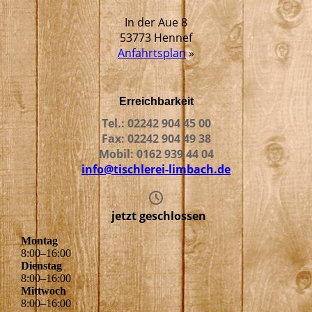
In der Aue 8
53773 Hennef
Anfahrtsplan
»
Erreichbarkeit
Tel.: 02242 904 45 00
Fax: 02242 904 49 38
Mobil: 0162 939 44 04
info@tischlerei-limbach.de
jetzt geschlossen
Montag
8
:
00
–
16
:
00
Dienstag
8
:
00
–
16
:
00
Mittwoch
8
:
00
–
16
:
00