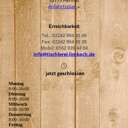
53773 Hennef
Anfahrtsplan
»
Erreichbarkeit
Tel.: 02242 904 45 00
Fax: 02242 904 49 38
Mobil: 0162 939 44 04
info@tischlerei-limbach.de
jetzt geschlossen
Montag
8
:
00
–
16
:
00
Dienstag
8
:
00
–
16
:
00
Mittwoch
8
:
00
–
16
:
00
Donnerstag
8
:
00
–
16
:
00
Freitag