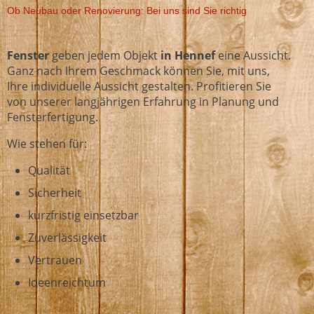
Ob Neubau oder Renovierung: Bei uns sind Sie richtig
Fenster
geben jedem Objekt
in Hennef
eine Aussicht.
Ganz nach Ihrem Geschmack können Sie, mit uns,
Ihre individuelle Aussicht gestalten. Profitieren Sie
von unserer langjährigen Erfahrung in Planung und
Fensterfertigung.
Wie stehen für:
Qualität
Sicherheit
kurzfristig einsetzbar
Zuverlässigkeit
Vertrauen
Ideenreichtum