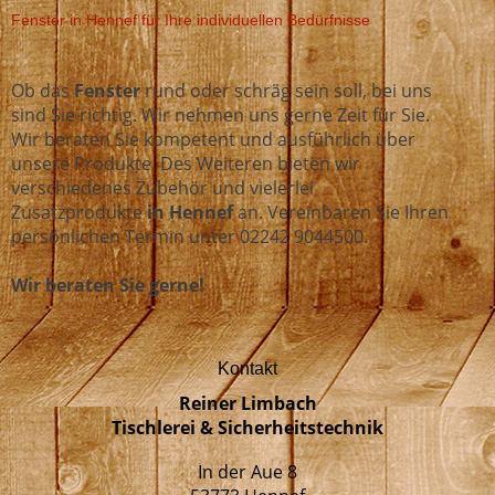
Fenster in Hennef für Ihre individuellen Bedürfnisse
Ob das
Fenster
rund oder schräg sein soll, bei uns
sind Sie richtig. Wir nehmen uns gerne Zeit für Sie.
Wir beraten Sie kompetent und ausführlich über
unsere Produkte. Des Weiteren bieten wir
verschiedenes Zubehör und vielerlei
Zusatzprodukte
in Hennef
an. Vereinbaren Sie Ihren
persönlichen Termin unter 02242 9044500.
Wir beraten Sie gerne!
Kontakt
Reiner Limbach
Tischlerei & Sicherheitstechnik
In der Aue 8