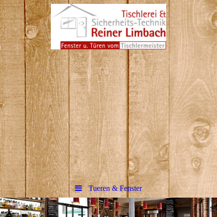
Reiner Limbach Tischlerei
&amp; Sicherheitstechnik in
Hennef
Bitte fügen Sie hier Ihren Webseiten-
Titel ein.
Tueren & Fenster