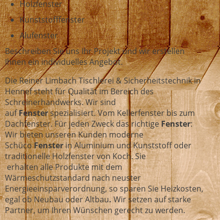
Holzfenster
Kunststofffenster
Alufenster
Beschreiben Sie uns Ihr Projekt und wir erstellen
Ihnen ein individuelles Angebot.
Die Reiner Limbach Tischlerei & Sicherheitstechnik in
Hennef steht für Qualität im Bereich des
Schreinerhandwerks. Wir sind
auf
Fenster
spezialisiert. Vom Kellerfenster bis zum
Dachfenster. Für jeden Zweck das richtige
Fenster
:
Wir bieten unseren Kunden moderne
Schüco
Fenster
in Aluminium und Kunststoff oder
traditionelle Holzfenster von Koch. Sie
erhalten alle Produkte mit dem
Wärmeschutzstandard nach neuster
Energieeinsparverordnung, so sparen Sie Heizkosten,
egal ob Neubau oder Altbau
.
Wir setzen auf starke
Partner, um Ihren Wünschen gerecht zu werden.