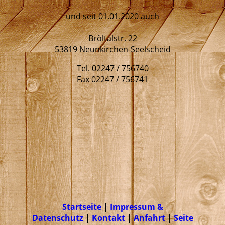
und seit 01.01.2020 auch
Bröltalstr. 22
53819 Neunkirchen-Seelscheid
Tel. 02247 / 756740
Fax 02247 / 756741
Startseite
|
Impressum &
Datenschutz
|
Kontakt
|
Anfahrt
|
Seite