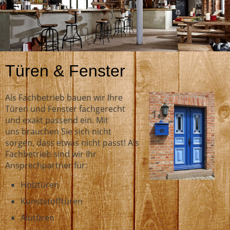
Türen & Fenster
Als Fachbetrieb bauen wir Ihre
Türen und Fenster fachgerecht
und exakt passend ein. Mit
uns brauchen Sie sich nicht
sorgen, dass etwas nicht passt! Als
Fachbetrieb sind wir Ihr
Ansprechpartner für:
Holztüren
Kunststofftüren
Alutüren