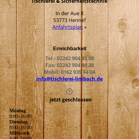
Tischlerei & Sicherheitstechnik
In der Aue 8
53773 Hennef
Anfahrtsplan
»
Erreichbarkeit
Tel.: 02242 904 45 00
Fax: 02242 904 49 38
Mobil: 0162 939 44 04
info@tischlerei-limbach.de
jetzt geschlossen
Montag
8
:
00
–
16
:
00
Dienstag
8
:
00
–
16
:
00
Mittwoch
8
:
00
–
16
:
00