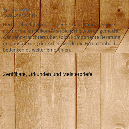
manfred winkler
15.09.2019
16:01:11
Herr Limbach hat mit seiner Firma bei mir zu Hause
aus normalen Balkontüren Sicherheitstüren gemacht,
war sehr erleichtert über solch komponente Beratung
und ausführung der Arbeit,werde die Firma Limbach
bedenkenlos weiter empfehlen.
Zertifikate, Urkunden und Meisterbriefe