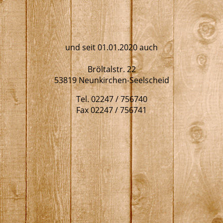
und seit 01.01.2020 auch
Bröltalstr. 22
53819 Neunkirchen-Seelscheid
Tel. 02247 / 756740
Fax 02247 / 756741