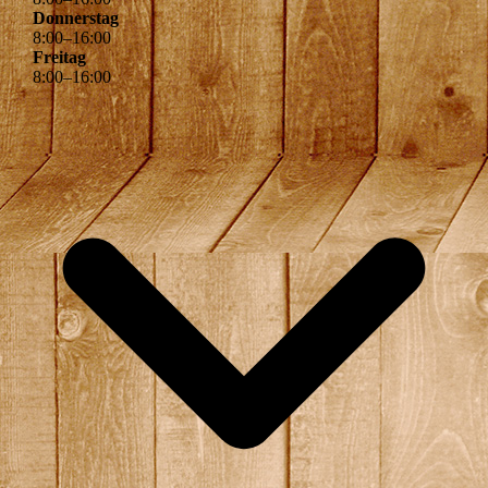
Donnerstag
8
:
00
–
16
:
00
Freitag
8
:
00
–
16
:
00