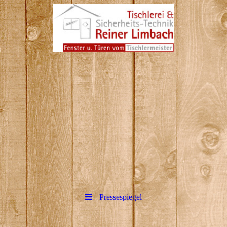
Reiner Limbach Tischlerei
&amp; Sicherheitstechnik in
Hennef
Bitte fügen Sie hier Ihren Webseiten-
Titel ein.
Pressespiegel