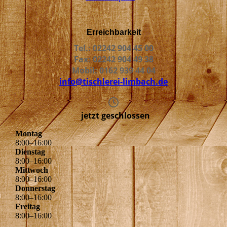
Erreichbarkeit
Tel.: 02242 904 45 00
Fax: 02242 904 49 38
Mobil: 0162 939 44 04
info@tischlerei-limbach.de
jetzt geschlossen
Montag
8
:
00
–
16
:
00
Dienstag
8
:
00
–
16
:
00
Mittwoch
8
:
00
–
16
:
00
Donnerstag
8
:
00
–
16
:
00
Freitag
8
:
00
–
16
:
00