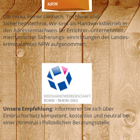
Die Firma Reiner Limbach, Tischlerei und
Sicherheitstechnik. Wir sind als Hand­werks­betrieb in
den Adressennachweis für Errichter- unternehmen
mechanischer Sicherungs- einrichtungen des Landes­
kriminal­amtes NRW aufgenommen.
Unsere Empfehlung
: Informieren Sie sich über
Einbruchschutz kompetent, kostenlos und neutral bei
einer (Kriminal-) Polizeilichen Beratungsstelle.