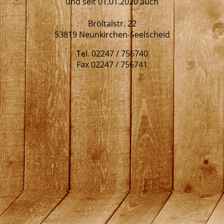
und seit 01.01.2020 auch
Bröltalstr. 22
53819 Neunkirchen-Seelscheid
Tel. 02247 / 756740
Fax 02247 / 756741