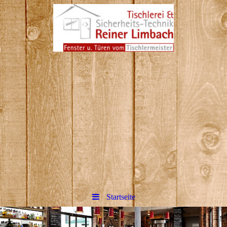
Reiner Limbach Tischlerei
&amp; Sicherheitstechnik in
Hennef
Bitte fügen Sie hier Ihren Webseiten-
Titel ein.
Startseite