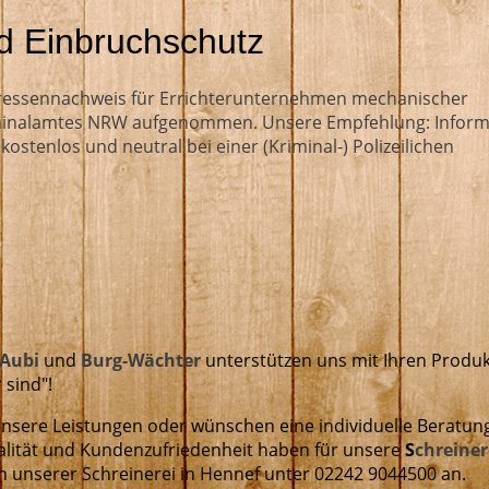
nd Einbruchschutz
dressennachweis für Errichterunternehmen mechanischer
iminalamtes NRW aufgenommen. Unsere Empfehlung: Inform
ostenlos und neutral bei einer (Kriminal-) Polizeilichen
 Aubi
und
Burg-Wächter
unterstützen uns mit Ihren Produ
 sind"!
 unsere Leistungen oder wünschen eine individuelle Beratun
ualität und Kundenzufriedenheit haben für unsere
S
chreiner
in unserer Schreinerei in Hennef unter 02242 9044500 an.