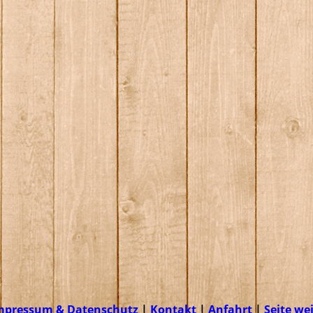
mpressum & Datenschutz
|
Kontakt
|
Anfahrt
|
Seite we