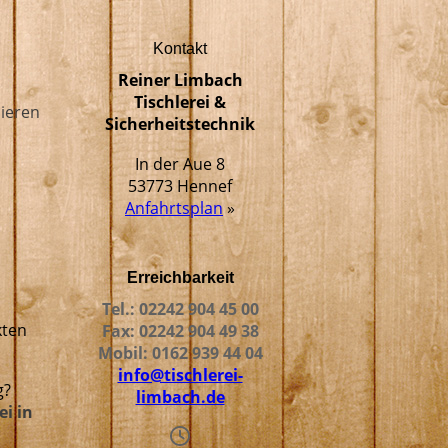
Kontakt
Reiner Limbach
Tischlerei &
ieren
Sicherheitstechnik
In der Aue 8
53773 Hennef
Anfahrtsplan
»
Erreichbarkeit
Tel.: 02242 904 45 00
kten
Fax: 02242 904 49 38
Mobil: 0162 939 44 04
info@tischlerei-
g?
limbach.de
ei in