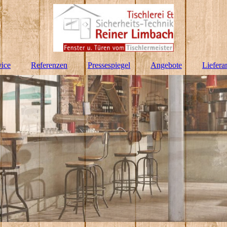
hnik in Hennef
vice
Referenzen
Pressespiegel
Angebote
Liefera