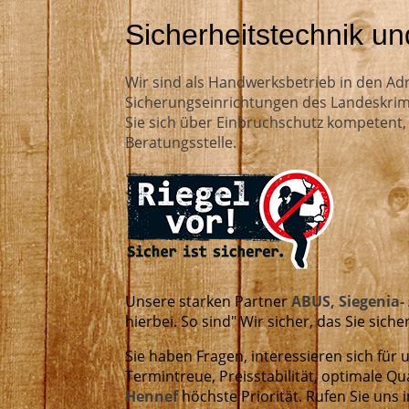
Sicherheitstechnik u
Wir sind als Handwerksbetrieb in den A
Sicherungseinrichtungen des Landeskr
Sie sich über Einbruchschutz kompetent, k
Beratungsstelle.
Unsere starken Partner
ABUS, Siegenia-
hierbei. So sind" Wir sicher, das Sie sicher
Sie haben Fragen, interessieren sich für
Termintreue, Preisstabilität, optimale Q
Hennef
höchste Priorität. Rufen Sie uns 