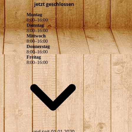
jetzt geschlossen
Montag
8
:
00
–
16
:
00
Dienstag
8
:
00
–
16
:
00
Mittwoch
8
:
00
–
16
:
00
Donnerstag
8
:
00
–
16
:
00
Freitag
8
:
00
–
16
:
00
und seit 01.01.2020