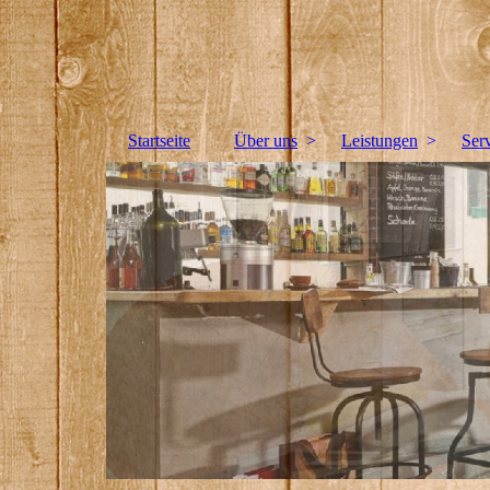
Reiner Limbach Tischlerei &amp; Sicherheitstec
Bitte fügen Sie hier Ihren Webseiten-Titel ein.
Startseite
Über uns
Leistungen
Ser