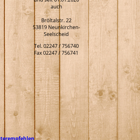
auch
Bröltalstr. 22
53819 Neunkirchen-
Seelscheid
Tel. 02247 / 756740
Fax 02247 / 756741
iterempfehlen