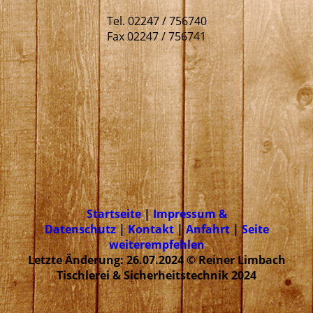
Tel. 02247 / 756740
Fax 02247 / 756741
Startseite
|
Impressum &
Datenschutz
|
Kontakt
|
Anfahrt
|
Seite
weiterempfehlen
Letzte Änderung: 26.07.2024 © Reiner Limbach
Tischlerei & Sicherheitstechnik 2024