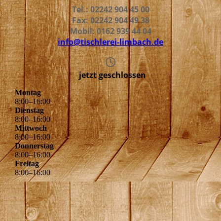
Tel.: 02242 904 45 00
Fax: 02242 904 49 38
Mobil: 0162 939 44 04
info@tischlerei-limbach.de
jetzt geschlossen
Montag
8
:
00
–
16
:
00
Dienstag
8
:
00
–
16
:
00
Mittwoch
8
:
00
–
16
:
00
Donnerstag
8
:
00
–
16
:
00
Freitag
8
:
00
–
16
:
00