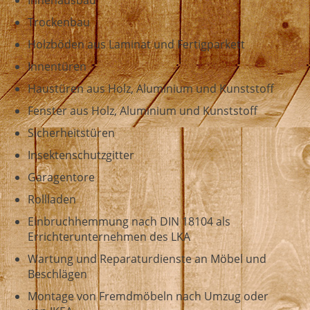
Innenausbau
Trockenbau
Holzböden aus Laminat und Fertigparkett
Innentüren
Haustüren aus Holz, Aluminium und Kunststoff
Fenster aus Holz, Aluminium und Kunststoff
Sicherheitstüren
Insektenschutzgitter
Garagentore
Rollladen
Einbruchhemmung nach DIN 18104 als
Errichterunternehmen des LKA
Wartung und Reparaturdienste an Möbel und
Beschlägen
Montage von Fremdmöbeln nach Umzug oder