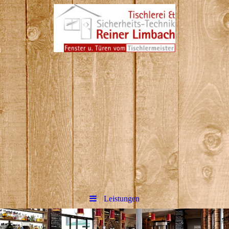
Reiner Limbach Tischlerei
&amp; Sicherheitstechnik in
Hennef
Bitte fügen Sie hier Ihren Webseiten-
Titel ein.
Leistungen