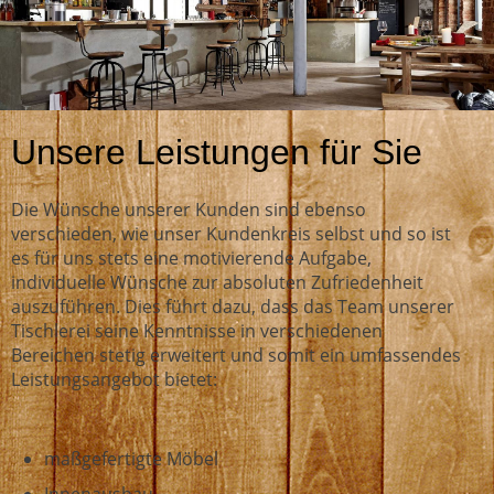
Unsere Leistungen für Sie
Die Wünsche unserer Kunden sind ebenso
verschieden, wie unser Kundenkreis selbst und so ist
es für uns stets eine motivierende Aufgabe,
individuelle Wünsche zur absoluten Zufriedenheit
auszuführen. Dies führt dazu, dass das Team unserer
Tischlerei seine Kenntnisse in verschiedenen
Bereichen stetig erweitert und somit ein umfassendes
Leistungsangebot bietet:
maßgefertigte Möbel