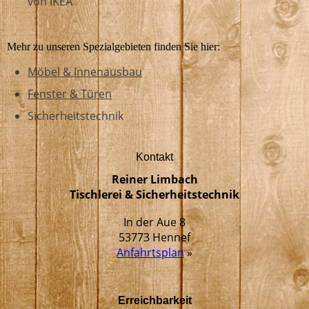
von IKEA
Mehr zu unseren Spezialgebieten finden Sie hier:
Möbel & Innenausbau
Fenster & Türen
Sicherheitstechnik
Kontakt
Reiner Limbach
Tischlerei & Sicherheitstechnik
In der Aue 8
53773 Hennef
Anfahrtsplan
»
Erreichbarkeit