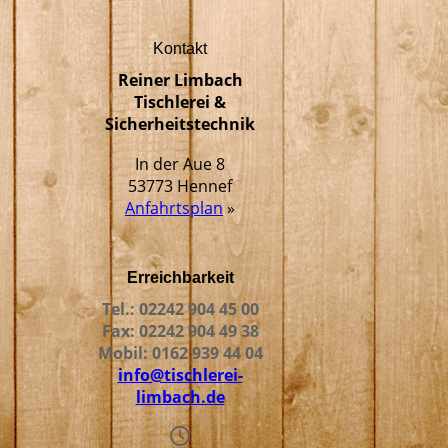
Kontakt
Reiner Limbach
Tischlerei &
Sicherheitstechnik
In der Aue 8
53773 Hennef
Anfahrtsplan
»
Erreichbarkeit
Tel.: 02242 904 45 00
Fax: 02242 904 49 38
Mobil: 0162 939 44 04
info@tischlerei-
limbach.de