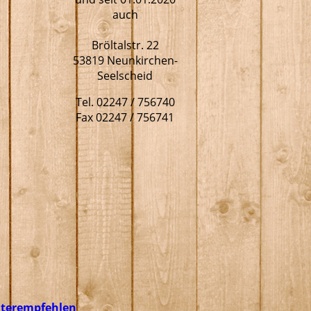
auch
Bröltalstr. 22
53819 Neunkirchen-
Seelscheid
Tel. 02247 / 756740
Fax 02247 / 756741
iterempfehlen