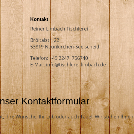
Kontakt
Reiner Limbach Tischlerei
Bröltalstr. 22
53819 Neunkirchen-Seelscheid
Telefon: +49 2247 756740
E-Mail:
info@tischlerei-limbach.de
nser Kontaktformular
at, Ihre Wünsche, Ihr Lob oder auch Tadel. Wir stehen Ihnen