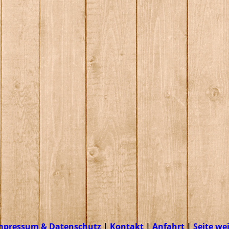
mpressum & Datenschutz
|
Kontakt
|
Anfahrt
|
Seite we