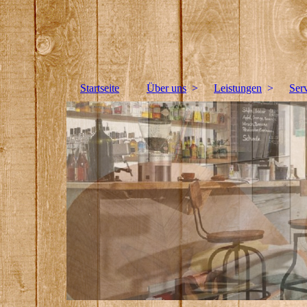
Reiner Limbach Tischlerei &amp; Sicherheitstec
Bitte fügen Sie hier Ihren Webseiten-Titel ein.
Startseite
Über uns
Leistungen
Ser