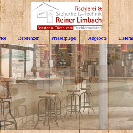
hnik in Hennef
vice
Referenzen
Pressespiegel
Angebote
Liefera