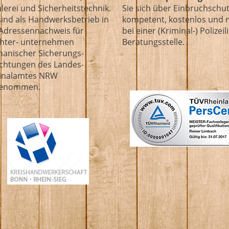
hlerei und Sicherheitstechnik.
Sie sich über Einbruchschu
sind als Hand­werks­betrieb in
kompetent, kostenlos und n
Adressennachweis für
bei einer (Kriminal-) Polizei
chter- unternehmen
Beratungsstelle.
anischer Sicherungs-
ichtungen des Landes­
inal­amtes NRW
genommen.