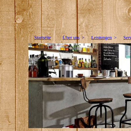
Reiner Limbach Tischlerei &amp; Sicherheitstec
Bitte fügen Sie hier Ihren Webseiten-Titel ein.
Startseite
Über uns
Leistungen
Ser