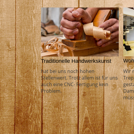
Woh
Traditionelle Handwerkskunst
Wir 
hat bei uns noch hohen
Trep
Stellenwert. Trotz allem ist für uns
gest
auch eine CNC- Fertigung kein
Dami
Problem.
müs