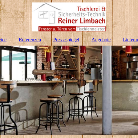
hnik in Hennef
vice
Referenzen
Pressespiegel
Angebote
Liefera