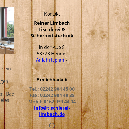
Kontakt
Reiner Limbach
Tischlerei &
Sicherheitstechnik
In der Aue 8
53773 Hennef
Anfahrtsplan
»
e ein
Erreichbarkeit
igen
Tel.: 02242 904 45 00
n, Bad
Fax: 02242 904 49 38
ieles
Mobil: 0162 939 44 04
info@tischlerei-
limbach.de