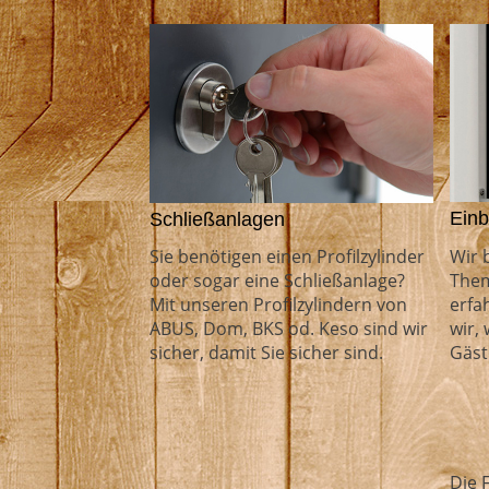
Einb
Schließanlagen
Wir 
Sie benötigen einen Profilzylinder
The
oder sogar eine Schließanlage?
erfa
Mit unseren Profilzylindern von
wir,
ABUS, Dom, BKS od. Keso sind wir
Gäst
sicher, damit Sie sicher sind.
Die 