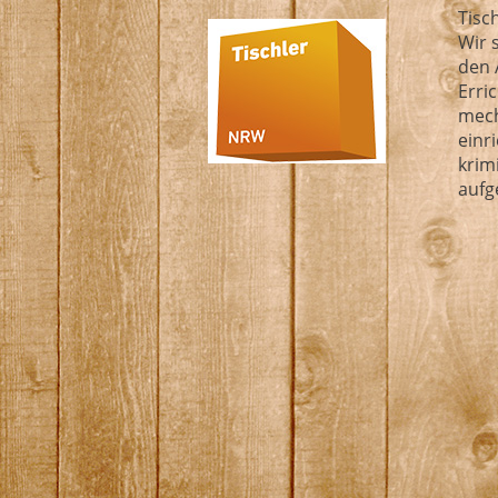
Tisc
Wir 
den 
Erri
mech
einr
krim
auf