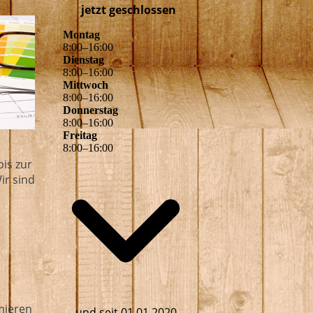
jetzt geschlossen
Montag
8
:
00
–
16
:
00
Dienstag
8
:
00
–
16
:
00
Mittwoch
8
:
00
–
16
:
00
Donnerstag
8
:
00
–
16
:
00
Freitag
8
:
00
–
16
:
00
is zur
ir sind
rmieren
und seit 01.01.2020