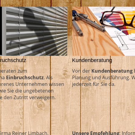
ruchschutz
Kundenberatung
beraten zum
Von der
Kundenberatung
b
ma
Einbruchschutz
. Als
Planung und Ausführung. W
hrenes Unternehmen wissen
jederzeit für Sie da.
 wie Sie die ungebetenen
e den Zutritt verweigern.
Firma Reiner Limbach,
Unsere Empfehlung
: Info