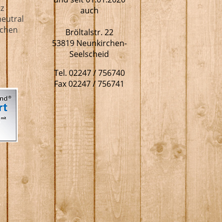
tz
auch
eutral
lichen
Bröltalstr. 22
53819 Neunkirchen-
Seelscheid
Tel. 02247 / 756740
Fax 02247 / 756741