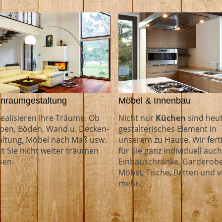
nraumgestaltung
Möbel & Innenbau
realisieren Ihre Träume. Ob
Nicht nur
Küchen
sind heut
pen, Böden, Wand u. Decken­
gestalterisches Element in
altung, Möbel nach Maß usw.
unserem zu Hause. Wir fert
t Sie nicht weiter träumen
für Sie ganz individuell auch
sen.
Einbauschränke, Garderobe
Möbel, Tische, Betten und v
mehr.